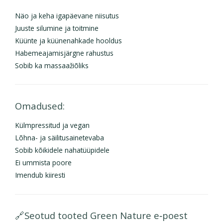
Näo ja keha igapäevane niisutus
Juuste silumine ja toitmine
Küünte ja küünenahkade hooldus
Habemeajamisjärgne rahustus
Sobib ka massaažiõliks
Omadused:
Külmpressitud ja vegan
Lõhna- ja säilitusainetevaba
Sobib kõikidele nahatüüpidele
Ei ummista poore
Imendub kiiresti
🔗Seotud tooted Green Nature e‑poest