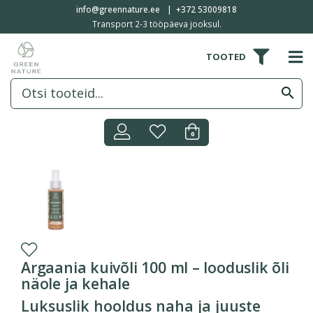
info@greennature.ee
+372 53009818
Transport 2-3 tööpäeva jooksul.
TOOTED
search
0
Argaania kuivõli 100 ml – looduslik õli
näole ja kehale
Luksuslik hooldus naha ja juuste