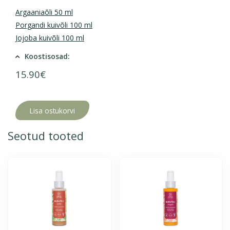
Argaaniaõli 50 ml
Porgandi kuivõli 100 ml
Jojoba kuivõli 100 ml
Koostisosad:
15.90
€
Lisa ostukorvi
Seotud tooted