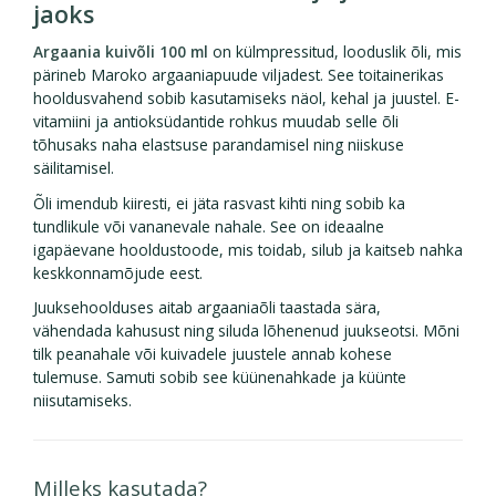
jaoks
Argaania kuivõli 100 ml
on külmpressitud, looduslik õli, mis
pärineb Maroko argaaniapuude viljadest. See toitainerikas
hooldusvahend sobib kasutamiseks näol, kehal ja juustel. E-
vitamiini ja antioksüdantide rohkus muudab selle õli
tõhusaks naha elastsuse parandamisel ning niiskuse
säilitamisel.
Õli imendub kiiresti, ei jäta rasvast kihti ning sobib ka
tundlikule või vananevale nahale. See on ideaalne
igapäevane hooldustoode, mis toidab, silub ja kaitseb nahka
keskkonnamõjude eest.
Juuksehoolduses aitab argaaniaõli taastada sära,
vähendada kahusust ning siluda lõhenenud juukseotsi. Mõni
tilk peanahale või kuivadele juustele annab kohese
tulemuse. Samuti sobib see küünenahkade ja küünte
niisutamiseks.
Milleks kasutada?